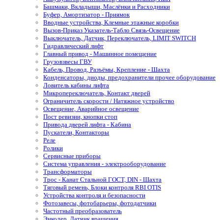
Башмаки, Вкладыши, Маслёнки и Расходники
Буфер, Амортизатор - Приямок
Вводные устройства, Клемные этажные коробки
Вызов-Приказ Указатель-Табло Связь-Освещение
Выключатель, Датчик, Переключатель, LIMIT SWITCH
Гидравлический лифт
Главный привод - Машинное помещение
Грузовзвесы ГВУ
Кабель, Провод, Разъёмы, Крепление - Шахта
Конденсаторы, диоды, предохранители прочее оборудование
Ловитель кабины лифта
Микропереключатель, Контакт дверей
Ограничитель скорости / Натяжное устройство
Освещение, Аварийное освещение
Пост ревизии, кнопки стоп
Привода дверей лифта - Кабина
Пускатели, Контакторы
Реле
Ролики
Сервисные приборы
Система управления - электрооборудование
Трансформаторы
Трос - Канат Стальной ГОСТ, DIN - Шахта
Тяговый ремень, Блоки контроля RBI OTIS
Устройства контроля и безопасности
Фотозавесы, фотобарьеры, фотодатчики
Частотный преобразователь
Энкодер, Датчик вращения