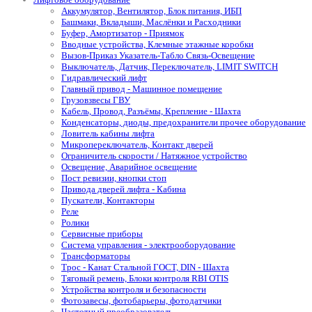
Аккумулятор, Вентилятор, Блок питания, ИБП
Башмаки, Вкладыши, Маслёнки и Расходники
Буфер, Амортизатор - Приямок
Вводные устройства, Клемные этажные коробки
Вызов-Приказ Указатель-Табло Связь-Освещение
Выключатель, Датчик, Переключатель, LIMIT SWITCH
Гидравлический лифт
Главный привод - Машинное помещение
Грузовзвесы ГВУ
Кабель, Провод, Разъёмы, Крепление - Шахта
Конденсаторы, диоды, предохранители прочее оборудование
Ловитель кабины лифта
Микропереключатель, Контакт дверей
Ограничитель скорости / Натяжное устройство
Освещение, Аварийное освещение
Пост ревизии, кнопки стоп
Привода дверей лифта - Кабина
Пускатели, Контакторы
Реле
Ролики
Сервисные приборы
Система управления - электрооборудование
Трансформаторы
Трос - Канат Стальной ГОСТ, DIN - Шахта
Тяговый ремень, Блоки контроля RBI OTIS
Устройства контроля и безопасности
Фотозавесы, фотобарьеры, фотодатчики
Частотный преобразователь