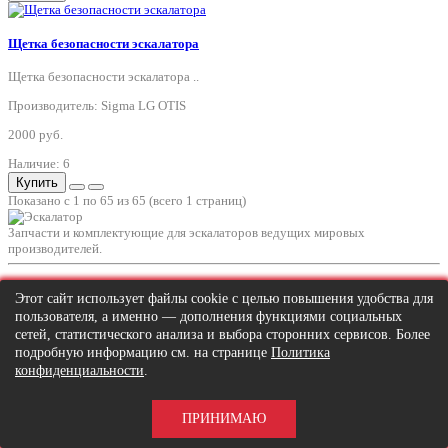
Щетка безопасности эскалатора
Щетка безопасности эскалатора ..
Производитель: Sigma LG OTIS
2000 руб.
Наличие: 6
Купить
Показано с 1 по 65 из 65 (всего 1 страниц)
Запчасти и комплектующие для эскалаторов ведущих мировых
производителей.
Информация
Этот сайт использует файлы cookie с целью повышения удобства для
пользователя, а именно — дополнения функциями социальных
Гарантия на товар
сетей, статистического анализа и выбора сторонних сервисов. Более
Оплата и доставка
подробную информацию см. на странице
Политика
Политика конфиденциальности
конфиденциальности
.
Служба поддержки
Производители
ПРИНИМАЮ
Карта сайта