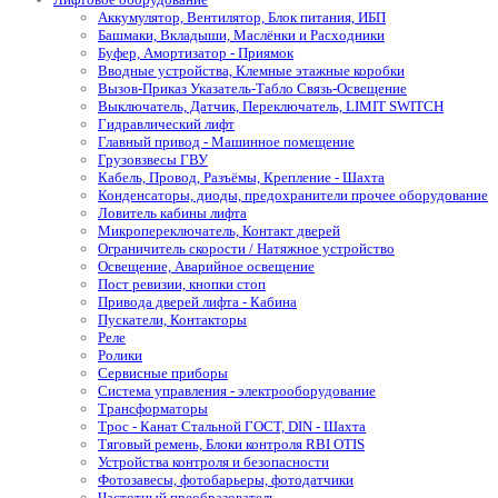
Аккумулятор, Вентилятор, Блок питания, ИБП
Башмаки, Вкладыши, Маслёнки и Расходники
Буфер, Амортизатор - Приямок
Вводные устройства, Клемные этажные коробки
Вызов-Приказ Указатель-Табло Связь-Освещение
Выключатель, Датчик, Переключатель, LIMIT SWITCH
Гидравлический лифт
Главный привод - Машинное помещение
Грузовзвесы ГВУ
Кабель, Провод, Разъёмы, Крепление - Шахта
Конденсаторы, диоды, предохранители прочее оборудование
Ловитель кабины лифта
Микропереключатель, Контакт дверей
Ограничитель скорости / Натяжное устройство
Освещение, Аварийное освещение
Пост ревизии, кнопки стоп
Привода дверей лифта - Кабина
Пускатели, Контакторы
Реле
Ролики
Сервисные приборы
Система управления - электрооборудование
Трансформаторы
Трос - Канат Стальной ГОСТ, DIN - Шахта
Тяговый ремень, Блоки контроля RBI OTIS
Устройства контроля и безопасности
Фотозавесы, фотобарьеры, фотодатчики
Частотный преобразователь