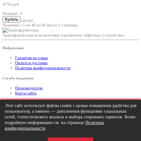
4750 руб.
Наличие: 3
Купить
Показано с 1 по 49 из 49 (всего 1 страниц)
Трансформаторы используемые в различных лифтовых устройствах.
Информация
Гарантия на товар
Оплата и доставка
Политика конфиденциальности
Служба поддержки
Производители
Карта сайта
Дополнительно
Этот сайт использует файлы cookie с целью повышения удобства для
пользователя, а именно — дополнения функциями социальных
Тел: +7 (495) 646-82-95
mailto:info@apexx.ru
сетей, статистического анализа и выбора сторонних сервисов. Более
подробную информацию см. на странице
Политика
Вся информация и цены на товар, размещенные на данном сайте, носят
конфиденциальности
.
информационный характер и ни при каких обстоятельствах не является
публичной офертой!