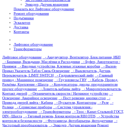
Энкодер, Датчик вращения
Показать все Лифтовое оборудование
Ремонт оборудования
Подъёмники
Эскалатор
Доставка
Контакты
Лифтовое оборудование
Трансформаторы
Лифтовое оборудование
- Аккумулятор, Вентилятор, Блок питания, ИБП
- Башмаки, Вкладыши, Маслёнки и Расходники
- Буфер, Амортизатор -
Приямок
- Вводные устройства, Клемные этажные коробки
- Вызов-
Приказ Указатель-Табло Связь-Освещение
- Выключатель, Датчик,
Переключатель, LIMIT SWITCH
- Гидравлический лифт
- Главный
привод - Машинное помещение
- Грузовзвесы ГВУ
- Кабель, Провод,
Разъёмы, Крепление - Шахта
- Конденсаторы, диоды, предохранители
прочее оборудование
- Ловитель кабины лифта
- Микропереключатель,
Контакт дверей
- Ограничитель скорости / Натяжное устройство
-
Освещение, Аварийное освещение
- Пост ревизии, кнопки стоп
-
Привода дверей лифта - Кабина
- Пускатели, Контакторы
- Реле
-
Ролики
- Сервисные приборы
- Система управления -
электрооборудование
- Трансформаторы
- Трос - Канат Стальной ГОСТ,
DIN - Шахта
- Тяговый ремень, Блоки контроля RBI OTIS
- Устройства
контроля и безопасности
- Фотозавесы, фотобарьеры, фотодатчики
-
Частотный преобразователь
- Энкодер, Датчик вращения
Ремонт