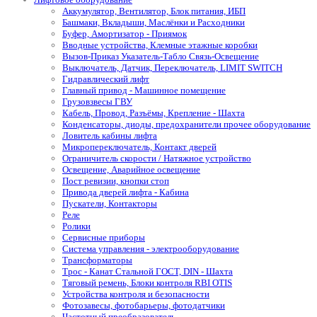
Аккумулятор, Вентилятор, Блок питания, ИБП
Башмаки, Вкладыши, Маслёнки и Расходники
Буфер, Амортизатор - Приямок
Вводные устройства, Клемные этажные коробки
Вызов-Приказ Указатель-Табло Связь-Освещение
Выключатель, Датчик, Переключатель, LIMIT SWITCH
Гидравлический лифт
Главный привод - Машинное помещение
Грузовзвесы ГВУ
Кабель, Провод, Разъёмы, Крепление - Шахта
Конденсаторы, диоды, предохранители прочее оборудование
Ловитель кабины лифта
Микропереключатель, Контакт дверей
Ограничитель скорости / Натяжное устройство
Освещение, Аварийное освещение
Пост ревизии, кнопки стоп
Привода дверей лифта - Кабина
Пускатели, Контакторы
Реле
Ролики
Сервисные приборы
Система управления - электрооборудование
Трансформаторы
Трос - Канат Стальной ГОСТ, DIN - Шахта
Тяговый ремень, Блоки контроля RBI OTIS
Устройства контроля и безопасности
Фотозавесы, фотобарьеры, фотодатчики
Частотный преобразователь