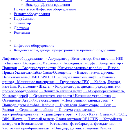
Энкодер, Датчик вращения
Показать все Лифтовое оборудование
Ремонт оборудования
Подъёмники
Эскалатор
Доставка
Контакты
Лифтовое оборудование
Конденсаторы, диоды, предохранители прочее оборудование
Лифтовое оборудование
- Аккумулятор, Вентилятор, Блок питания, ИБП
- Башмаки, Вкладыши, Маслёнки и Расходники
- Буфер, Амортизатор -
Приямок
- Вводные устройства, Клемные этажные коробки
- Вызов-
Приказ Указатель-Табло Связь-Освещение
- Выключатель, Датчик,
Переключатель, LIMIT SWITCH
- Гидравлический лифт
- Главный
привод - Машинное помещение
- Грузовзвесы ГВУ
- Кабель, Провод,
Разъёмы, Крепление - Шахта
- Конденсаторы, диоды, предохранители
прочее оборудование
- Ловитель кабины лифта
- Микропереключатель,
Контакт дверей
- Ограничитель скорости / Натяжное устройство
-
Освещение, Аварийное освещение
- Пост ревизии, кнопки стоп
-
Привода дверей лифта - Кабина
- Пускатели, Контакторы
- Реле
-
Ролики
- Сервисные приборы
- Система управления -
электрооборудование
- Трансформаторы
- Трос - Канат Стальной ГОСТ,
DIN - Шахта
- Тяговый ремень, Блоки контроля RBI OTIS
- Устройства
контроля и безопасности
- Фотозавесы, фотобарьеры, фотодатчики
-
Частотный преобразователь
- Энкодер, Датчик вращения
Ремонт