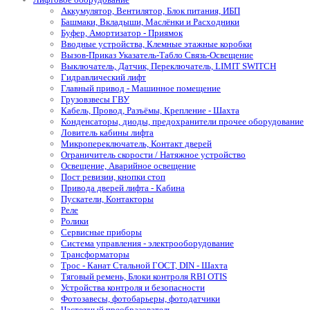
Аккумулятор, Вентилятор, Блок питания, ИБП
Башмаки, Вкладыши, Маслёнки и Расходники
Буфер, Амортизатор - Приямок
Вводные устройства, Клемные этажные коробки
Вызов-Приказ Указатель-Табло Связь-Освещение
Выключатель, Датчик, Переключатель, LIMIT SWITCH
Гидравлический лифт
Главный привод - Машинное помещение
Грузовзвесы ГВУ
Кабель, Провод, Разъёмы, Крепление - Шахта
Конденсаторы, диоды, предохранители прочее оборудование
Ловитель кабины лифта
Микропереключатель, Контакт дверей
Ограничитель скорости / Натяжное устройство
Освещение, Аварийное освещение
Пост ревизии, кнопки стоп
Привода дверей лифта - Кабина
Пускатели, Контакторы
Реле
Ролики
Сервисные приборы
Система управления - электрооборудование
Трансформаторы
Трос - Канат Стальной ГОСТ, DIN - Шахта
Тяговый ремень, Блоки контроля RBI OTIS
Устройства контроля и безопасности
Фотозавесы, фотобарьеры, фотодатчики
Частотный преобразователь