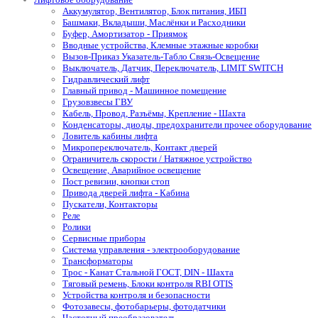
Аккумулятор, Вентилятор, Блок питания, ИБП
Башмаки, Вкладыши, Маслёнки и Расходники
Буфер, Амортизатор - Приямок
Вводные устройства, Клемные этажные коробки
Вызов-Приказ Указатель-Табло Связь-Освещение
Выключатель, Датчик, Переключатель, LIMIT SWITCH
Гидравлический лифт
Главный привод - Машинное помещение
Грузовзвесы ГВУ
Кабель, Провод, Разъёмы, Крепление - Шахта
Конденсаторы, диоды, предохранители прочее оборудование
Ловитель кабины лифта
Микропереключатель, Контакт дверей
Ограничитель скорости / Натяжное устройство
Освещение, Аварийное освещение
Пост ревизии, кнопки стоп
Привода дверей лифта - Кабина
Пускатели, Контакторы
Реле
Ролики
Сервисные приборы
Система управления - электрооборудование
Трансформаторы
Трос - Канат Стальной ГОСТ, DIN - Шахта
Тяговый ремень, Блоки контроля RBI OTIS
Устройства контроля и безопасности
Фотозавесы, фотобарьеры, фотодатчики
Частотный преобразователь