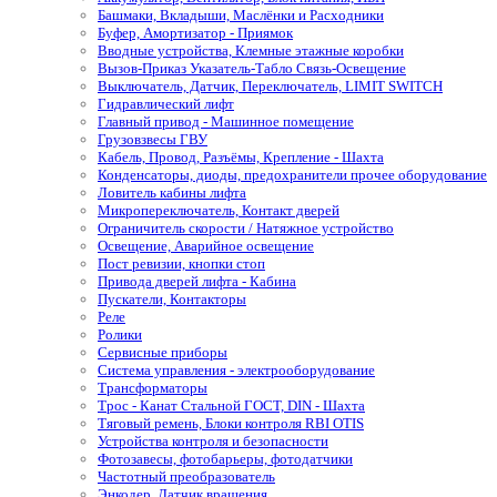
Башмаки, Вкладыши, Маслёнки и Расходники
Буфер, Амортизатор - Приямок
Вводные устройства, Клемные этажные коробки
Вызов-Приказ Указатель-Табло Связь-Освещение
Выключатель, Датчик, Переключатель, LIMIT SWITCH
Гидравлический лифт
Главный привод - Машинное помещение
Грузовзвесы ГВУ
Кабель, Провод, Разъёмы, Крепление - Шахта
Конденсаторы, диоды, предохранители прочее оборудование
Ловитель кабины лифта
Микропереключатель, Контакт дверей
Ограничитель скорости / Натяжное устройство
Освещение, Аварийное освещение
Пост ревизии, кнопки стоп
Привода дверей лифта - Кабина
Пускатели, Контакторы
Реле
Ролики
Сервисные приборы
Система управления - электрооборудование
Трансформаторы
Трос - Канат Стальной ГОСТ, DIN - Шахта
Тяговый ремень, Блоки контроля RBI OTIS
Устройства контроля и безопасности
Фотозавесы, фотобарьеры, фотодатчики
Частотный преобразователь
Энкодер, Датчик вращения