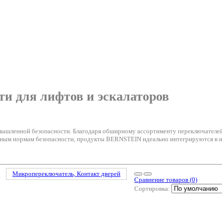
ти для лифтов и эскалаторов
шленной безопасности. Благодаря обширному ассортименту переключателей,
дным нормам безопасности, продукты BERNSTEIN идеально интегрируются в 
Микропереключатель, Контакт дверей
Сравнение товаров (0)
Сортировка: