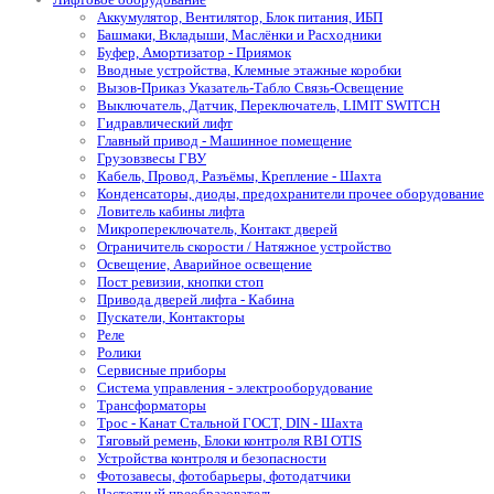
Аккумулятор, Вентилятор, Блок питания, ИБП
Башмаки, Вкладыши, Маслёнки и Расходники
Буфер, Амортизатор - Приямок
Вводные устройства, Клемные этажные коробки
Вызов-Приказ Указатель-Табло Связь-Освещение
Выключатель, Датчик, Переключатель, LIMIT SWITCH
Гидравлический лифт
Главный привод - Машинное помещение
Грузовзвесы ГВУ
Кабель, Провод, Разъёмы, Крепление - Шахта
Конденсаторы, диоды, предохранители прочее оборудование
Ловитель кабины лифта
Микропереключатель, Контакт дверей
Ограничитель скорости / Натяжное устройство
Освещение, Аварийное освещение
Пост ревизии, кнопки стоп
Привода дверей лифта - Кабина
Пускатели, Контакторы
Реле
Ролики
Сервисные приборы
Система управления - электрооборудование
Трансформаторы
Трос - Канат Стальной ГОСТ, DIN - Шахта
Тяговый ремень, Блоки контроля RBI OTIS
Устройства контроля и безопасности
Фотозавесы, фотобарьеры, фотодатчики
Частотный преобразователь