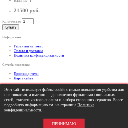
Наличие: 1
21500 руб.
Количество
Купить
Информация
Гарантия на товар
Оплата и доставка
Политика конфиденциальности
Служба поддержки
Производители
Карта сайта
Дополнительно
Этот сайт использует файлы cookie с целью повышения удобства для
пользователя, а именно — дополнения функциями социальных
Тел: +7 (495) 646-82-95
mailto:info@apexx.ru
сетей, статистического анализа и выбора сторонних сервисов. Более
подробную информацию см. на странице
Политика
Вся информация и цены на товар, размещенные на данном сайте, носят
конфиденциальности
.
информационный характер и ни при каких обстоятельствах не является
публичной офертой!
ПРИНИМАЮ
APEXX 7 © 2026