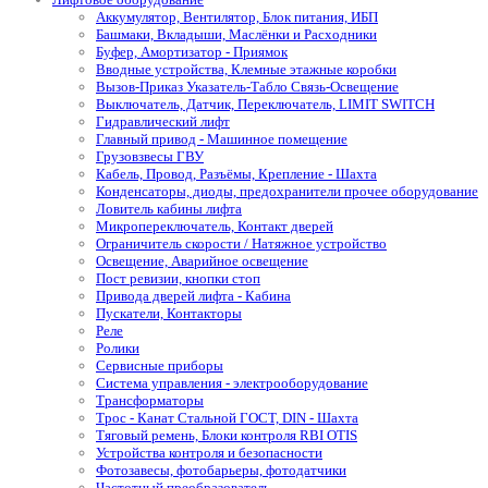
Аккумулятор, Вентилятор, Блок питания, ИБП
Башмаки, Вкладыши, Маслёнки и Расходники
Буфер, Амортизатор - Приямок
Вводные устройства, Клемные этажные коробки
Вызов-Приказ Указатель-Табло Связь-Освещение
Выключатель, Датчик, Переключатель, LIMIT SWITCH
Гидравлический лифт
Главный привод - Машинное помещение
Грузовзвесы ГВУ
Кабель, Провод, Разъёмы, Крепление - Шахта
Конденсаторы, диоды, предохранители прочее оборудование
Ловитель кабины лифта
Микропереключатель, Контакт дверей
Ограничитель скорости / Натяжное устройство
Освещение, Аварийное освещение
Пост ревизии, кнопки стоп
Привода дверей лифта - Кабина
Пускатели, Контакторы
Реле
Ролики
Сервисные приборы
Система управления - электрооборудование
Трансформаторы
Трос - Канат Стальной ГОСТ, DIN - Шахта
Тяговый ремень, Блоки контроля RBI OTIS
Устройства контроля и безопасности
Фотозавесы, фотобарьеры, фотодатчики
Частотный преобразователь