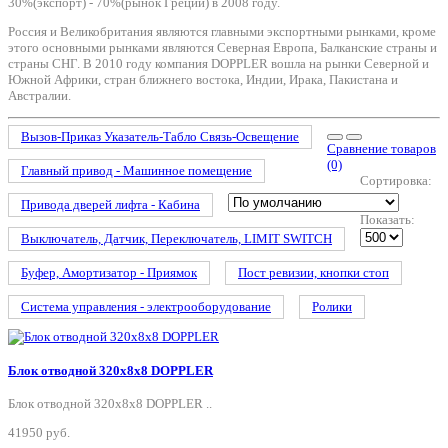
30%(экспорт) - 70%(рынок Греции) в 2008 году.
Россия и Великобритания являются главными экспортными рынками, кроме
этого основными рынками являются Северная Европа, Балканские страны и
страны СНГ. В 2010 году компания DOPPLER вошла на рынки Северной и
Южной Африки, стран ближнего востока, Индии, Ирака, Пакистана и
Австралии.
Вызов-Приказ Указатель-Табло Связь-Освещение
Сравнение товаров
(0)
Главный привод - Машинное помещение
Сортировка:
Привода дверей лифта - Кабина
Показать:
Выключатель, Датчик, Переключатель, LIMIT SWITCH
Буфер, Амортизатор - Приямок
Пост ревизии, кнопки стоп
Система управления - электрооборудование
Ролики
Блок отводной 320х8х8 DOPPLER
Блок отводной 320х8х8 DOPPLER ..
41950 руб.