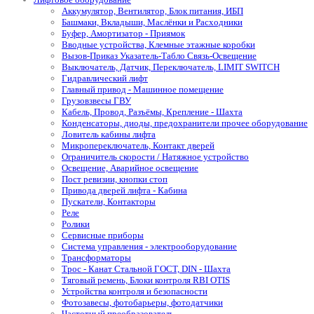
Аккумулятор, Вентилятор, Блок питания, ИБП
Башмаки, Вкладыши, Маслёнки и Расходники
Буфер, Амортизатор - Приямок
Вводные устройства, Клемные этажные коробки
Вызов-Приказ Указатель-Табло Связь-Освещение
Выключатель, Датчик, Переключатель, LIMIT SWITCH
Гидравлический лифт
Главный привод - Машинное помещение
Грузовзвесы ГВУ
Кабель, Провод, Разъёмы, Крепление - Шахта
Конденсаторы, диоды, предохранители прочее оборудование
Ловитель кабины лифта
Микропереключатель, Контакт дверей
Ограничитель скорости / Натяжное устройство
Освещение, Аварийное освещение
Пост ревизии, кнопки стоп
Привода дверей лифта - Кабина
Пускатели, Контакторы
Реле
Ролики
Сервисные приборы
Система управления - электрооборудование
Трансформаторы
Трос - Канат Стальной ГОСТ, DIN - Шахта
Тяговый ремень, Блоки контроля RBI OTIS
Устройства контроля и безопасности
Фотозавесы, фотобарьеры, фотодатчики
Частотный преобразователь