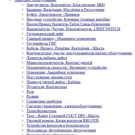
Аккумулятор, Вентилятор, Блок питания, ИБП
Башмаки, Вкладыши, Маслёнки и Расходники
Буфер, Амортизатор - Приямок
Вводные устройства, Клемные этажные коробки
Вызов-Приказ Указатель-Табло Связь-Освещение
Выключатель, Датчик, Переключатель, LIMIT SWITCH
Гидравлический лифт
Главный привод - Машинное помещение
Грузовзвесы ГВУ
Кабель, Провод, Разъёмы, Крепление - Шахта
Конденсаторы, диоды, предохранители прочее оборудование
Ловитель кабины лифта
Микропереключатель, Контакт дверей
Ограничитель скорости / Натяжное устройство
Освещение, Аварийное освещение
Пост ревизии, кнопки стоп
Привода дверей лифта - Кабина
Пускатели, Контакторы
Реле
Ролики
Сервисные приборы
Система управления - электрооборудование
Трансформаторы
Трос - Канат Стальной ГОСТ, DIN - Шахта
Тяговый ремень, Блоки контроля RBI OTIS
Устройства контроля и безопасности
Фотозавесы, фотобарьеры, фотодатчики
Частотный преобразователь