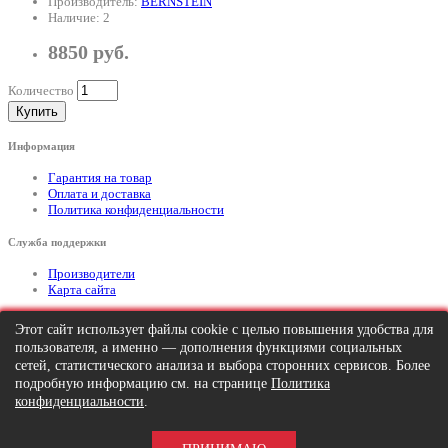
Производитель:
BERNSTEIN
Наличие: 2
8850 руб.
Количество
Купить
Информация
Гарантия на товар
Оплата и доставка
Политика конфиденциальности
Служба поддержки
Производители
Карта сайта
Дополнительно
Этот сайт использует файлы cookie с целью повышения удобства для
пользователя, а именно — дополнения функциями социальных
Тел: +7 (495) 646-82-95
mailto:info@apexx.ru
сетей, статистического анализа и выбора сторонних сервисов. Более
подробную информацию см. на странице
Политика
Вся информация и цены на товар, размещенные на данном сайте, носят
конфиденциальности
.
информационный характер и ни при каких обстоятельствах не является
публичной офертой!