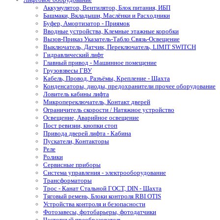
Аккумулятор, Вентилятор, Блок питания, ИБП
Башмаки, Вкладыши, Маслёнки и Расходники
Буфер, Амортизатор - Приямок
Вводные устройства, Клемные этажные коробки
Вызов-Приказ Указатель-Табло Связь-Освещение
Выключатель, Датчик, Переключатель, LIMIT SWITCH
Гидравлический лифт
Главный привод - Машинное помещение
Грузовзвесы ГВУ
Кабель, Провод, Разъёмы, Крепление - Шахта
Конденсаторы, диоды, предохранители прочее оборудование
Ловитель кабины лифта
Микропереключатель, Контакт дверей
Ограничитель скорости / Натяжное устройство
Освещение, Аварийное освещение
Пост ревизии, кнопки стоп
Привода дверей лифта - Кабина
Пускатели, Контакторы
Реле
Ролики
Сервисные приборы
Система управления - электрооборудование
Трансформаторы
Трос - Канат Стальной ГОСТ, DIN - Шахта
Тяговый ремень, Блоки контроля RBI OTIS
Устройства контроля и безопасности
Фотозавесы, фотобарьеры, фотодатчики
Частотный преобразователь