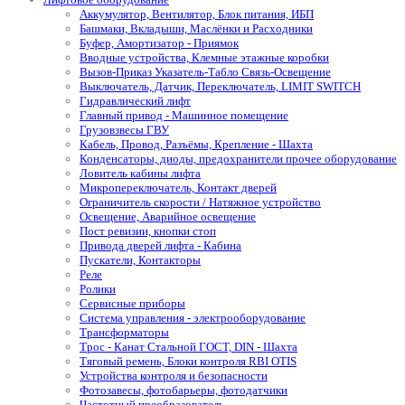
Аккумулятор, Вентилятор, Блок питания, ИБП
Башмаки, Вкладыши, Маслёнки и Расходники
Буфер, Амортизатор - Приямок
Вводные устройства, Клемные этажные коробки
Вызов-Приказ Указатель-Табло Связь-Освещение
Выключатель, Датчик, Переключатель, LIMIT SWITCH
Гидравлический лифт
Главный привод - Машинное помещение
Грузовзвесы ГВУ
Кабель, Провод, Разъёмы, Крепление - Шахта
Конденсаторы, диоды, предохранители прочее оборудование
Ловитель кабины лифта
Микропереключатель, Контакт дверей
Ограничитель скорости / Натяжное устройство
Освещение, Аварийное освещение
Пост ревизии, кнопки стоп
Привода дверей лифта - Кабина
Пускатели, Контакторы
Реле
Ролики
Сервисные приборы
Система управления - электрооборудование
Трансформаторы
Трос - Канат Стальной ГОСТ, DIN - Шахта
Тяговый ремень, Блоки контроля RBI OTIS
Устройства контроля и безопасности
Фотозавесы, фотобарьеры, фотодатчики
Частотный преобразователь