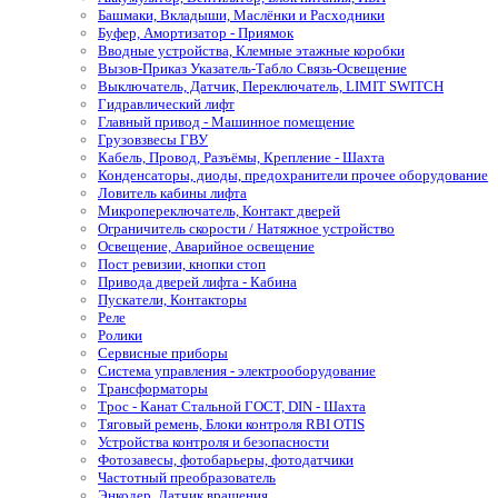
Башмаки, Вкладыши, Маслёнки и Расходники
Буфер, Амортизатор - Приямок
Вводные устройства, Клемные этажные коробки
Вызов-Приказ Указатель-Табло Связь-Освещение
Выключатель, Датчик, Переключатель, LIMIT SWITCH
Гидравлический лифт
Главный привод - Машинное помещение
Грузовзвесы ГВУ
Кабель, Провод, Разъёмы, Крепление - Шахта
Конденсаторы, диоды, предохранители прочее оборудование
Ловитель кабины лифта
Микропереключатель, Контакт дверей
Ограничитель скорости / Натяжное устройство
Освещение, Аварийное освещение
Пост ревизии, кнопки стоп
Привода дверей лифта - Кабина
Пускатели, Контакторы
Реле
Ролики
Сервисные приборы
Система управления - электрооборудование
Трансформаторы
Трос - Канат Стальной ГОСТ, DIN - Шахта
Тяговый ремень, Блоки контроля RBI OTIS
Устройства контроля и безопасности
Фотозавесы, фотобарьеры, фотодатчики
Частотный преобразователь
Энкодер, Датчик вращения