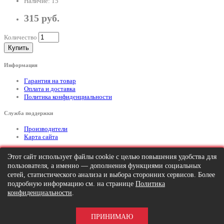
Наличие: 15
315 руб.
Количество
Купить
Информация
Гарантия на товар
Оплата и доставка
Политика конфиденциальности
Служба поддержки
Производители
Карта сайта
Дополнительно
Этот сайт использует файлы cookie с целью повышения удобства для
пользователя, а именно — дополнения функциями социальных
Тел: +7 (495) 646-82-95
mailto:info@apexx.ru
сетей, статистического анализа и выбора сторонних сервисов. Более
подробную информацию см. на странице
Политика
Вся информация и цены на товар, размещенные на данном сайте, носят
конфиденциальности
.
информационный характер и ни при каких обстоятельствах не является
публичной офертой!
ПРИНИМАЮ
APEXX 7 © 2026