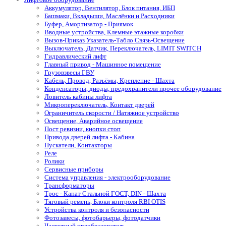
Аккумулятор, Вентилятор, Блок питания, ИБП
Башмаки, Вкладыши, Маслёнки и Расходники
Буфер, Амортизатор - Приямок
Вводные устройства, Клемные этажные коробки
Вызов-Приказ Указатель-Табло Связь-Освещение
Выключатель, Датчик, Переключатель, LIMIT SWITCH
Гидравлический лифт
Главный привод - Машинное помещение
Грузовзвесы ГВУ
Кабель, Провод, Разъёмы, Крепление - Шахта
Конденсаторы, диоды, предохранители прочее оборудование
Ловитель кабины лифта
Микропереключатель, Контакт дверей
Ограничитель скорости / Натяжное устройство
Освещение, Аварийное освещение
Пост ревизии, кнопки стоп
Привода дверей лифта - Кабина
Пускатели, Контакторы
Реле
Ролики
Сервисные приборы
Система управления - электрооборудование
Трансформаторы
Трос - Канат Стальной ГОСТ, DIN - Шахта
Тяговый ремень, Блоки контроля RBI OTIS
Устройства контроля и безопасности
Фотозавесы, фотобарьеры, фотодатчики
Частотный преобразователь