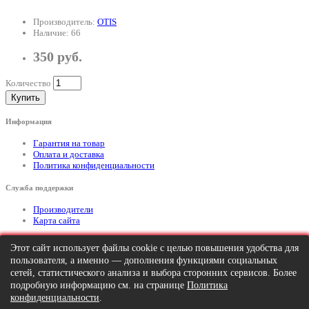
Производитель:
OTIS
Наличие: 66
350 руб.
Количество
Купить
Информация
Гарантия на товар
Оплата и доставка
Политика конфиденциальности
Служба поддержки
Производители
Карта сайта
Дополнительно
Этот сайт использует файлы cookie с целью повышения удобства для
пользователя, а именно — дополнения функциями социальных
Тел: +7 (495) 646-82-95
mailto:info@apexx.ru
сетей, статистического анализа и выбора сторонних сервисов. Более
подробную информацию см. на странице
Политика
Вся информация и цены на товар, размещенные на данном сайте, носят
конфиденциальности
.
информационный характер и ни при каких обстоятельствах не является