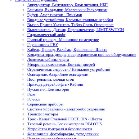
Аккумулятор, Вентилятор, Блок питания, ИБП
Башмаки, Вкладыши, Маслёнки и Расходники
Буфер, Амортизатор - Приямок
Вводные устройства, Клемные этажные коробки
Вызов-Приказ Указатель-Табло Связь-Освещение
Выключатель, Датчик, Переключатель, LIMIT SWITCH
Гидравлический лифт
Главный привод - Машинное помещение
Грузовзвесы ГВУ
Кабель, Провод, Разъёмы, Крепление - Шахта
Конденсаторы, диоды, предохранители прочее оборудование
Ловитель кабины лифта
Микропереключатель, Контакт дверей
Ограничитель скорости / Натяжное устройство
Освещение, Аварийное освещение
Пост ревизии, кнопки стоп
Привода дверей лифта - Кабина
Пускатели, Контакторы
Реле
Ролики
Сервисные приборы
Система управления - электрооборудование
Трансформаторы
Трос - Канат Стальной ГОСТ, DIN - Шахта
Тяговый ремень, Блоки контроля RBI OTIS
Устройства контроля и безопасности
Фотозавесы, фотобарьеры, фотодатчики
Частотный преобразователь