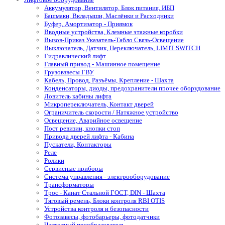
Аккумулятор, Вентилятор, Блок питания, ИБП
Башмаки, Вкладыши, Маслёнки и Расходники
Буфер, Амортизатор - Приямок
Вводные устройства, Клемные этажные коробки
Вызов-Приказ Указатель-Табло Связь-Освещение
Выключатель, Датчик, Переключатель, LIMIT SWITCH
Гидравлический лифт
Главный привод - Машинное помещение
Грузовзвесы ГВУ
Кабель, Провод, Разъёмы, Крепление - Шахта
Конденсаторы, диоды, предохранители прочее оборудование
Ловитель кабины лифта
Микропереключатель, Контакт дверей
Ограничитель скорости / Натяжное устройство
Освещение, Аварийное освещение
Пост ревизии, кнопки стоп
Привода дверей лифта - Кабина
Пускатели, Контакторы
Реле
Ролики
Сервисные приборы
Система управления - электрооборудование
Трансформаторы
Трос - Канат Стальной ГОСТ, DIN - Шахта
Тяговый ремень, Блоки контроля RBI OTIS
Устройства контроля и безопасности
Фотозавесы, фотобарьеры, фотодатчики
Частотный преобразователь