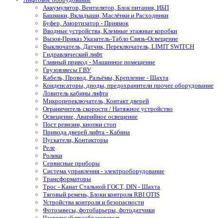
Аккумулятор, Вентилятор, Блок питания, ИБП
Башмаки, Вкладыши, Маслёнки и Расходники
Буфер, Амортизатор - Приямок
Вводные устройства, Клемные этажные коробки
Вызов-Приказ Указатель-Табло Связь-Освещение
Выключатель, Датчик, Переключатель, LIMIT SWITCH
Гидравлический лифт
Главный привод - Машинное помещение
Грузовзвесы ГВУ
Кабель, Провод, Разъёмы, Крепление - Шахта
Конденсаторы, диоды, предохранители прочее оборудование
Ловитель кабины лифта
Микропереключатель, Контакт дверей
Ограничитель скорости / Натяжное устройство
Освещение, Аварийное освещение
Пост ревизии, кнопки стоп
Привода дверей лифта - Кабина
Пускатели, Контакторы
Реле
Ролики
Сервисные приборы
Система управления - электрооборудование
Трансформаторы
Трос - Канат Стальной ГОСТ, DIN - Шахта
Тяговый ремень, Блоки контроля RBI OTIS
Устройства контроля и безопасности
Фотозавесы, фотобарьеры, фотодатчики
Частотный преобразователь