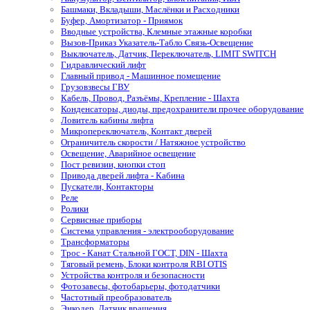
Башмаки, Вкладыши, Маслёнки и Расходники
Буфер, Амортизатор - Приямок
Вводные устройства, Клемные этажные коробки
Вызов-Приказ Указатель-Табло Связь-Освещение
Выключатель, Датчик, Переключатель, LIMIT SWITCH
Гидравлический лифт
Главный привод - Машинное помещение
Грузовзвесы ГВУ
Кабель, Провод, Разъёмы, Крепление - Шахта
Конденсаторы, диоды, предохранители прочее оборудование
Ловитель кабины лифта
Микропереключатель, Контакт дверей
Ограничитель скорости / Натяжное устройство
Освещение, Аварийное освещение
Пост ревизии, кнопки стоп
Привода дверей лифта - Кабина
Пускатели, Контакторы
Реле
Ролики
Сервисные приборы
Система управления - электрооборудование
Трансформаторы
Трос - Канат Стальной ГОСТ, DIN - Шахта
Тяговый ремень, Блоки контроля RBI OTIS
Устройства контроля и безопасности
Фотозавесы, фотобарьеры, фотодатчики
Частотный преобразователь
Энкодер, Датчик вращения