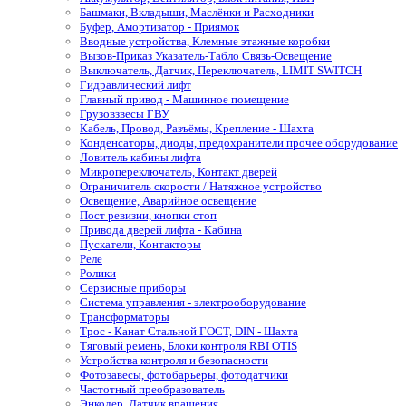
Башмаки, Вкладыши, Маслёнки и Расходники
Буфер, Амортизатор - Приямок
Вводные устройства, Клемные этажные коробки
Вызов-Приказ Указатель-Табло Связь-Освещение
Выключатель, Датчик, Переключатель, LIMIT SWITCH
Гидравлический лифт
Главный привод - Машинное помещение
Грузовзвесы ГВУ
Кабель, Провод, Разъёмы, Крепление - Шахта
Конденсаторы, диоды, предохранители прочее оборудование
Ловитель кабины лифта
Микропереключатель, Контакт дверей
Ограничитель скорости / Натяжное устройство
Освещение, Аварийное освещение
Пост ревизии, кнопки стоп
Привода дверей лифта - Кабина
Пускатели, Контакторы
Реле
Ролики
Сервисные приборы
Система управления - электрооборудование
Трансформаторы
Трос - Канат Стальной ГОСТ, DIN - Шахта
Тяговый ремень, Блоки контроля RBI OTIS
Устройства контроля и безопасности
Фотозавесы, фотобарьеры, фотодатчики
Частотный преобразователь
Энкодер, Датчик вращения