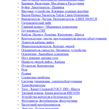
Башмаки, Вкладыши, Маслёнки и Расходники
Буфер, Амортизатор - Приямок
Вводные устройства, Клемные этажные коробки
Вызов-Приказ Указатель-Табло Связь-Освещение
Выключатель, Датчик, Переключатель, LIMIT SWITCH
Гидравлический лифт
Главный привод - Машинное помещение
Грузовзвесы ГВУ
Кабель, Провод, Разъёмы, Крепление - Шахта
Конденсаторы, диоды, предохранители прочее оборудование
Ловитель кабины лифта
Микропереключатель, Контакт дверей
Ограничитель скорости / Натяжное устройство
Освещение, Аварийное освещение
Пост ревизии, кнопки стоп
Привода дверей лифта - Кабина
Пускатели, Контакторы
Реле
Ролики
Сервисные приборы
Система управления - электрооборудование
Трансформаторы
Трос - Канат Стальной ГОСТ, DIN - Шахта
Тяговый ремень, Блоки контроля RBI OTIS
Устройства контроля и безопасности
Фотозавесы, фотобарьеры, фотодатчики
Частотный преобразователь
Энкодер, Датчик вращения