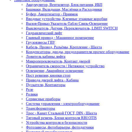
Аккумулятор, Вентилятор, Блок питания, ИБП
Башмаки, Вкладыши, Маслёнки и Расходники
Буфер, Амортизатор - Приямок
Вводные устройства, Клемные этажные коробки
Вызов-Приказ Указатель-Табло Связь-Освещение
Выключатель, Датчик, Переключатель, LIMIT SWITCH
Гидравлический лифт
Главный привод - Машинное помещение
Грузовзвесы ГВУ
Кабель, Провод, Разъёмы, Крепление - Шахта
Конденсаторы, диоды, предохранители прочее оборудование
Ловитель кабины лифта
Микропереключатель, Контакт дверей
Ограничитель скорости / Натяжное устройство
Освещение, Аварийное освещение
Пост ревизии, кнопки стоп
Привода дверей лифта - Кабина
Пускатели, Контакторы
Реле
Ролики
Сервисные приборы
Система управления - электрооборудование
Трансформаторы
Трос - Канат Стальной ГОСТ, DIN - Шахта
Тяговый ремень, Блоки контроля RBI OTIS
Устройства контроля и безопасности
Фотозавесы, фотобарьеры, фотодатчики
Частотный преобразователь