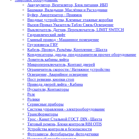
Аккумулятор, Вентилятор, Блок питания, ИБП
Башмаки, Вкладыши, Маслёнки и Расходники
Буфер, Амортизатор - Приямок
Вводные устройства, Клемные этажные коробки
Вызов-Приказ Указатель-Табло Связь-Освещение
Выключатель, Датчик, Переключатель, LIMIT SWITCH
Гидравлический лифт
Главный привод - Машинное помещение
Грузовзвесы ГВУ
Кабель, Провод, Разъёмы, Крепление - Шахта
Конденсаторы, диоды, предохранители прочее оборудование
Ловитель кабины лифта
Микропереключатель, Контакт дверей
Ограничитель скорости / Натяжное устройство
Освещение, Аварийное освещение
Пост ревизии, кнопки стоп
Привода дверей лифта - Кабина
Пускатели, Контакторы
Реле
Ролики
Сервисные приборы
Система управления - электрооборудование
Трансформаторы
Трос - Канат Стальной ГОСТ, DIN - Шахта
Тяговый ремень, Блоки контроля RBI OTIS
Устройства контроля и безопасности
Фотозавесы, фотобарьеры, фотодатчики
Частотный преобразователь