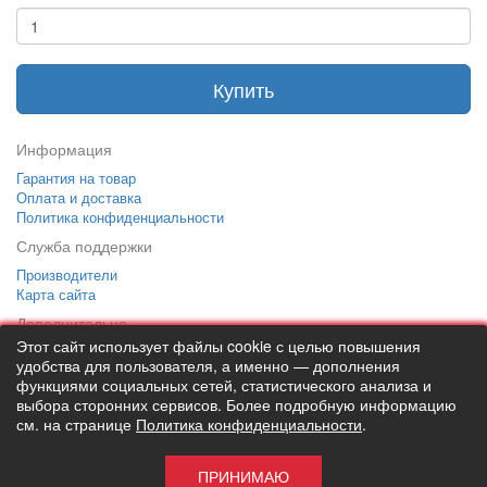
Купить
Информация
Гарантия на товар
Оплата и доставка
Политика конфиденциальности
Служба поддержки
Производители
Карта сайта
Дополнительно
Этот сайт использует файлы cookie с целью повышения
Тел: +7 (495) 646-82-95
mailto:info@apexx.ru
удобства для пользователя, а именно — дополнения
функциями социальных сетей, статистического анализа и
выбора сторонних сервисов. Более подробную информацию
см. на странице
Политика конфиденциальности
.
Вся информация и цены на товар, размещенные на данном сайте,
носят информационный характер и ни при каких обстоятельствах
не является публичной офертой!
ПРИНИМАЮ
APEXX 7 © 2026