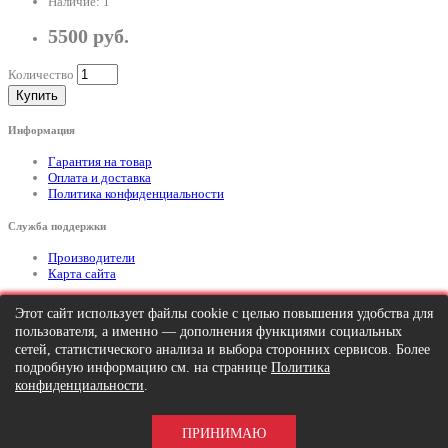
Наличие: 1
5500 руб.
Количество
Купить
Информация
Гарантия на товар
Оплата и доставка
Политика конфиденциальности
Служба поддержки
Производители
Карта сайта
Дополнительно
Этот сайт использует файлы cookie с целью повышения удобства для
пользователя, а именно — дополнения функциями социальных
Тел: +7 (495) 646-82-95
mailto:info@apexx.ru
сетей, статистического анализа и выбора сторонних сервисов. Более
подробную информацию см. на странице
Политика
Вся информация и цены на товар, размещенные на данном сайте, носят
конфиденциальности
.
информационный характер и ни при каких обстоятельствах не является
публичной офертой!
ПРИНИМАЮ
APEXX 7 © 2026