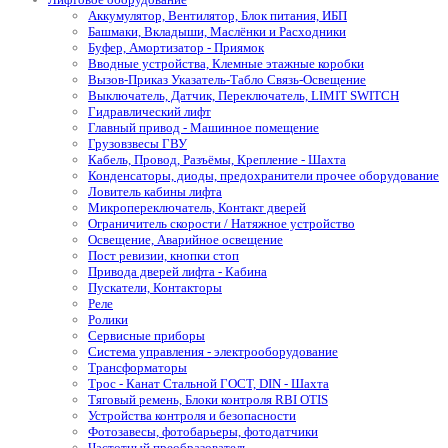
Аккумулятор, Вентилятор, Блок питания, ИБП
Башмаки, Вкладыши, Маслёнки и Расходники
Буфер, Амортизатор - Приямок
Вводные устройства, Клемные этажные коробки
Вызов-Приказ Указатель-Табло Связь-Освещение
Выключатель, Датчик, Переключатель, LIMIT SWITCH
Гидравлический лифт
Главный привод - Машинное помещение
Грузовзвесы ГВУ
Кабель, Провод, Разъёмы, Крепление - Шахта
Конденсаторы, диоды, предохранители прочее оборудование
Ловитель кабины лифта
Микропереключатель, Контакт дверей
Ограничитель скорости / Натяжное устройство
Освещение, Аварийное освещение
Пост ревизии, кнопки стоп
Привода дверей лифта - Кабина
Пускатели, Контакторы
Реле
Ролики
Сервисные приборы
Система управления - электрооборудование
Трансформаторы
Трос - Канат Стальной ГОСТ, DIN - Шахта
Тяговый ремень, Блоки контроля RBI OTIS
Устройства контроля и безопасности
Фотозавесы, фотобарьеры, фотодатчики
Частотный преобразователь