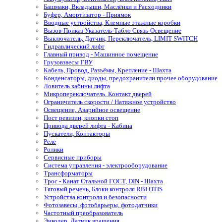
Башмаки, Вкладыши, Маслёнки и Расходники
Буфер, Амортизатор - Приямок
Вводные устройства, Клемные этажные коробки
Вызов-Приказ Указатель-Табло Связь-Освещение
Выключатель, Датчик, Переключатель, LIMIT SWITCH
Гидравлический лифт
Главный привод - Машинное помещение
Грузовзвесы ГВУ
Кабель, Провод, Разъёмы, Крепление - Шахта
Конденсаторы, диоды, предохранители прочее оборудование
Ловитель кабины лифта
Микропереключатель, Контакт дверей
Ограничитель скорости / Натяжное устройство
Освещение, Аварийное освещение
Пост ревизии, кнопки стоп
Привода дверей лифта - Кабина
Пускатели, Контакторы
Реле
Ролики
Сервисные приборы
Система управления - электрооборудование
Трансформаторы
Трос - Канат Стальной ГОСТ, DIN - Шахта
Тяговый ремень, Блоки контроля RBI OTIS
Устройства контроля и безопасности
Фотозавесы, фотобарьеры, фотодатчики
Частотный преобразователь
Энкодер, Датчик вращения