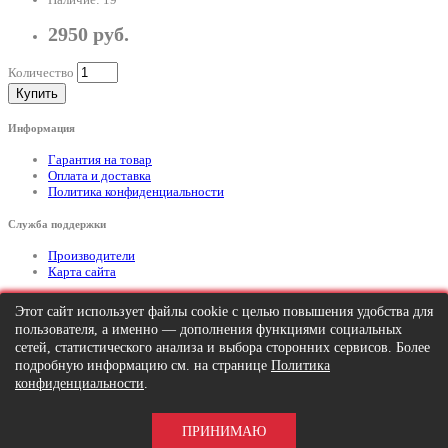
2950 руб.
Количество
Купить
Информация
Гарантия на товар
Оплата и доставка
Политика конфиденциальности
Служба поддержки
Производители
Карта сайта
Дополнительно
Этот сайт использует файлы cookie с целью повышения удобства для
пользователя, а именно — дополнения функциями социальных
Тел: +7 (495) 646-82-95
mailto:info@apexx.ru
сетей, статистического анализа и выбора сторонних сервисов. Более
подробную информацию см. на странице
Политика
Вся информация и цены на товар, размещенные на данном сайте, носят
конфиденциальности
.
информационный характер и ни при каких обстоятельствах не является
публичной офертой!
ПРИНИМАЮ
APEXX 7 © 2026