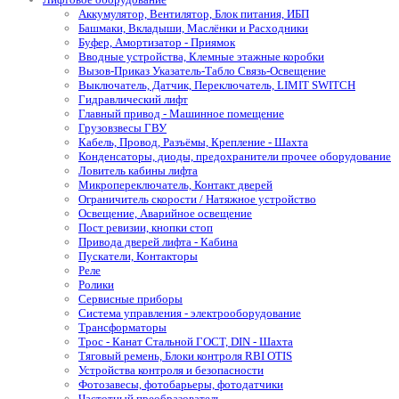
Аккумулятор, Вентилятор, Блок питания, ИБП
Башмаки, Вкладыши, Маслёнки и Расходники
Буфер, Амортизатор - Приямок
Вводные устройства, Клемные этажные коробки
Вызов-Приказ Указатель-Табло Связь-Освещение
Выключатель, Датчик, Переключатель, LIMIT SWITCH
Гидравлический лифт
Главный привод - Машинное помещение
Грузовзвесы ГВУ
Кабель, Провод, Разъёмы, Крепление - Шахта
Конденсаторы, диоды, предохранители прочее оборудование
Ловитель кабины лифта
Микропереключатель, Контакт дверей
Ограничитель скорости / Натяжное устройство
Освещение, Аварийное освещение
Пост ревизии, кнопки стоп
Привода дверей лифта - Кабина
Пускатели, Контакторы
Реле
Ролики
Сервисные приборы
Система управления - электрооборудование
Трансформаторы
Трос - Канат Стальной ГОСТ, DIN - Шахта
Тяговый ремень, Блоки контроля RBI OTIS
Устройства контроля и безопасности
Фотозавесы, фотобарьеры, фотодатчики
Частотный преобразователь