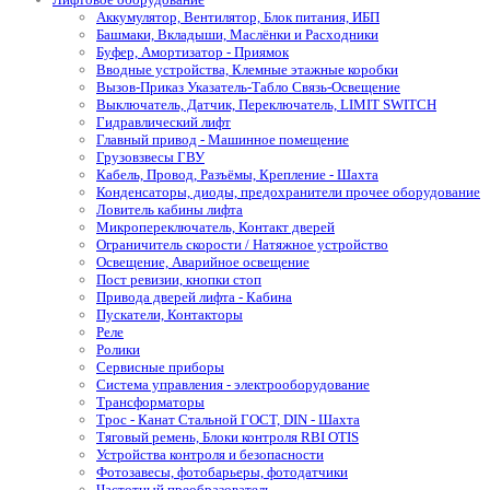
Аккумулятор, Вентилятор, Блок питания, ИБП
Башмаки, Вкладыши, Маслёнки и Расходники
Буфер, Амортизатор - Приямок
Вводные устройства, Клемные этажные коробки
Вызов-Приказ Указатель-Табло Связь-Освещение
Выключатель, Датчик, Переключатель, LIMIT SWITCH
Гидравлический лифт
Главный привод - Машинное помещение
Грузовзвесы ГВУ
Кабель, Провод, Разъёмы, Крепление - Шахта
Конденсаторы, диоды, предохранители прочее оборудование
Ловитель кабины лифта
Микропереключатель, Контакт дверей
Ограничитель скорости / Натяжное устройство
Освещение, Аварийное освещение
Пост ревизии, кнопки стоп
Привода дверей лифта - Кабина
Пускатели, Контакторы
Реле
Ролики
Сервисные приборы
Система управления - электрооборудование
Трансформаторы
Трос - Канат Стальной ГОСТ, DIN - Шахта
Тяговый ремень, Блоки контроля RBI OTIS
Устройства контроля и безопасности
Фотозавесы, фотобарьеры, фотодатчики
Частотный преобразователь