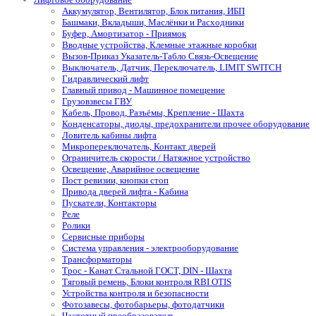
Аккумулятор, Вентилятор, Блок питания, ИБП
Башмаки, Вкладыши, Маслёнки и Расходники
Буфер, Амортизатор - Приямок
Вводные устройства, Клемные этажные коробки
Вызов-Приказ Указатель-Табло Связь-Освещение
Выключатель, Датчик, Переключатель, LIMIT SWITCH
Гидравлический лифт
Главный привод - Машинное помещение
Грузовзвесы ГВУ
Кабель, Провод, Разъёмы, Крепление - Шахта
Конденсаторы, диоды, предохранители прочее оборудование
Ловитель кабины лифта
Микропереключатель, Контакт дверей
Ограничитель скорости / Натяжное устройство
Освещение, Аварийное освещение
Пост ревизии, кнопки стоп
Привода дверей лифта - Кабина
Пускатели, Контакторы
Реле
Ролики
Сервисные приборы
Система управления - электрооборудование
Трансформаторы
Трос - Канат Стальной ГОСТ, DIN - Шахта
Тяговый ремень, Блоки контроля RBI OTIS
Устройства контроля и безопасности
Фотозавесы, фотобарьеры, фотодатчики
Частотный преобразователь