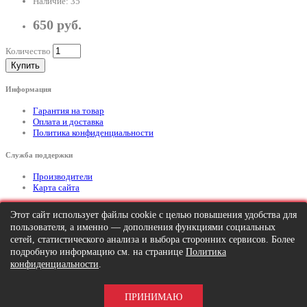
Наличие: 35
650 руб.
Количество
Купить
Информация
Гарантия на товар
Оплата и доставка
Политика конфиденциальности
Служба поддержки
Производители
Карта сайта
Дополнительно
Этот сайт использует файлы cookie с целью повышения удобства для
пользователя, а именно — дополнения функциями социальных
Тел: +7 (495) 646-82-95
mailto:info@apexx.ru
сетей, статистического анализа и выбора сторонних сервисов. Более
подробную информацию см. на странице
Политика
Вся информация и цены на товар, размещенные на данном сайте, носят
конфиденциальности
.
информационный характер и ни при каких обстоятельствах не является
публичной офертой!
ПРИНИМАЮ
APEXX 7 © 2026