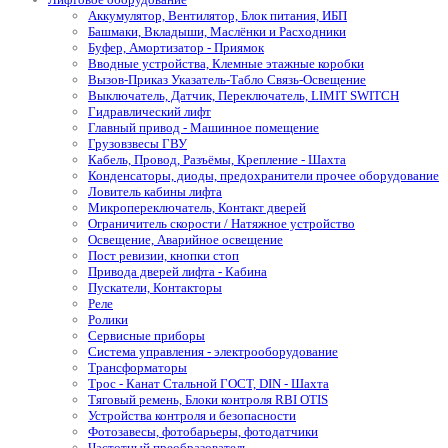
Аккумулятор, Вентилятор, Блок питания, ИБП
Башмаки, Вкладыши, Маслёнки и Расходники
Буфер, Амортизатор - Приямок
Вводные устройства, Клемные этажные коробки
Вызов-Приказ Указатель-Табло Связь-Освещение
Выключатель, Датчик, Переключатель, LIMIT SWITCH
Гидравлический лифт
Главный привод - Машинное помещение
Грузовзвесы ГВУ
Кабель, Провод, Разъёмы, Крепление - Шахта
Конденсаторы, диоды, предохранители прочее оборудование
Ловитель кабины лифта
Микропереключатель, Контакт дверей
Ограничитель скорости / Натяжное устройство
Освещение, Аварийное освещение
Пост ревизии, кнопки стоп
Привода дверей лифта - Кабина
Пускатели, Контакторы
Реле
Ролики
Сервисные приборы
Система управления - электрооборудование
Трансформаторы
Трос - Канат Стальной ГОСТ, DIN - Шахта
Тяговый ремень, Блоки контроля RBI OTIS
Устройства контроля и безопасности
Фотозавесы, фотобарьеры, фотодатчики
Частотный преобразователь