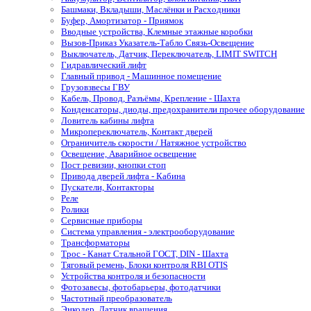
Башмаки, Вкладыши, Маслёнки и Расходники
Буфер, Амортизатор - Приямок
Вводные устройства, Клемные этажные коробки
Вызов-Приказ Указатель-Табло Связь-Освещение
Выключатель, Датчик, Переключатель, LIMIT SWITCH
Гидравлический лифт
Главный привод - Машинное помещение
Грузовзвесы ГВУ
Кабель, Провод, Разъёмы, Крепление - Шахта
Конденсаторы, диоды, предохранители прочее оборудование
Ловитель кабины лифта
Микропереключатель, Контакт дверей
Ограничитель скорости / Натяжное устройство
Освещение, Аварийное освещение
Пост ревизии, кнопки стоп
Привода дверей лифта - Кабина
Пускатели, Контакторы
Реле
Ролики
Сервисные приборы
Система управления - электрооборудование
Трансформаторы
Трос - Канат Стальной ГОСТ, DIN - Шахта
Тяговый ремень, Блоки контроля RBI OTIS
Устройства контроля и безопасности
Фотозавесы, фотобарьеры, фотодатчики
Частотный преобразователь
Энкодер, Датчик вращения