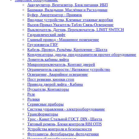
Аккумулятор, Вентилятор, Блок питания, ИБП
Башмаки, Вкладыши, Маслёнки и Расходники
Буфер, Амортизатор - Приямок
Вводные устройства, Клемные этажные коробки
Вызов-Приказ Указатель-Табло Связь-Освещение
Выключатель, Датчик, Переключатель, LIMIT SWITCH
Гидравлический лифт
Главный привод - Машинное помещение
Грузовзвесы ГВУ
Кабель, Провод, Разъёмы, Крепление - Шахта
Конденсаторы, диоды, предохранители прочее оборудование
Ловитель кабины лифта
Микропереключатель, Контакт дверей
Ограничитель скорости / Натяжное устройство
Освещение, Аварийное освещение
Пост ревизии, кнопки стоп
Привода дверей лифта - Кабина
Пускатели, Контакторы
Реле
Ролики
Сервисные приборы
Система управления - электрооборудование
Трансформаторы
Трос - Канат Стальной ГОСТ, DIN - Шахта
Тяговый ремень, Блоки контроля RBI OTIS
Устройства контроля и безопасности
Фотозавесы, фотобарьеры, фотодатчики
Частотный преобразователь