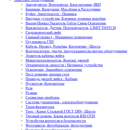
Аккумулятор, Вентилятор, Блок питания, ИБП
Башмаки, Вкладыши, Маслёнки и Расходники
Буфер, Амортизатор - Приямок
Вводные устройства, Клемные этажные коробки
Вызов-Приказ Указатель-Табло Связь-Освещение
Выключатель, Датчик, Переключатель, LIMIT SWITCH
Гидравлический лифт
Главный привод - Машинное помещение
Грузовзвесы ГВУ
Кабель, Провод, Разъёмы, Крепление - Шахта
Конденсаторы, диоды, предохранители прочее оборудование
Ловитель кабины лифта
Микропереключатель, Контакт дверей
Ограничитель скорости / Натяжное устройство
Освещение, Аварийное освещение
Пост ревизии, кнопки стоп
Привода дверей лифта - Кабина
Пускатели, Контакторы
Реле
Ролики
Сервисные приборы
Система управления - электрооборудование
Трансформаторы
Трос - Канат Стальной ГОСТ, DIN - Шахта
Тяговый ремень, Блоки контроля RBI OTIS
Устройства контроля и безопасности
Фотозавесы, фотобарьеры, фотодатчики
Частотный преобразователь