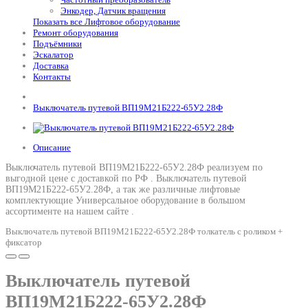
Энкодер, Датчик вращения
Показать все Лифтовое оборудование
Ремонт оборудования
Подъёмники
Эскалатор
Доставка
Контакты
Выключатель путевой ВП19М21Б222-65У2.28Ф
Описание
Выключатель путевой ВП19М21Б222-65У2.28Ф реализуем по
выгодной цене с доставкой по РФ .
Выключатель путевой
ВП19М21Б222-65У2.28Ф
, а так же различные лифтовые
комплектующие Универсальное оборудование в большом
ассортименте на нашем сайте .
Выключатель путевой ВП19М21Б222-65У2.28Ф толкатель с роликом +
фиксатор
Выключатель путевой
ВП19М21Б222-65У2.28Ф