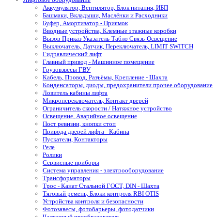
Аккумулятор, Вентилятор, Блок питания, ИБП
Башмаки, Вкладыши, Маслёнки и Расходники
Буфер, Амортизатор - Приямок
Вводные устройства, Клемные этажные коробки
Вызов-Приказ Указатель-Табло Связь-Освещение
Выключатель, Датчик, Переключатель, LIMIT SWITCH
Гидравлический лифт
Главный привод - Машинное помещение
Грузовзвесы ГВУ
Кабель, Провод, Разъёмы, Крепление - Шахта
Конденсаторы, диоды, предохранители прочее оборудование
Ловитель кабины лифта
Микропереключатель, Контакт дверей
Ограничитель скорости / Натяжное устройство
Освещение, Аварийное освещение
Пост ревизии, кнопки стоп
Привода дверей лифта - Кабина
Пускатели, Контакторы
Реле
Ролики
Сервисные приборы
Система управления - электрооборудование
Трансформаторы
Трос - Канат Стальной ГОСТ, DIN - Шахта
Тяговый ремень, Блоки контроля RBI OTIS
Устройства контроля и безопасности
Фотозавесы, фотобарьеры, фотодатчики
Частотный преобразователь