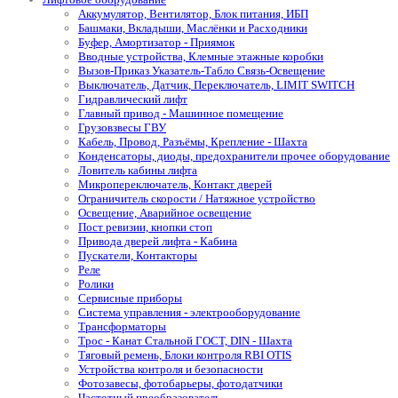
Аккумулятор, Вентилятор, Блок питания, ИБП
Башмаки, Вкладыши, Маслёнки и Расходники
Буфер, Амортизатор - Приямок
Вводные устройства, Клемные этажные коробки
Вызов-Приказ Указатель-Табло Связь-Освещение
Выключатель, Датчик, Переключатель, LIMIT SWITCH
Гидравлический лифт
Главный привод - Машинное помещение
Грузовзвесы ГВУ
Кабель, Провод, Разъёмы, Крепление - Шахта
Конденсаторы, диоды, предохранители прочее оборудование
Ловитель кабины лифта
Микропереключатель, Контакт дверей
Ограничитель скорости / Натяжное устройство
Освещение, Аварийное освещение
Пост ревизии, кнопки стоп
Привода дверей лифта - Кабина
Пускатели, Контакторы
Реле
Ролики
Сервисные приборы
Система управления - электрооборудование
Трансформаторы
Трос - Канат Стальной ГОСТ, DIN - Шахта
Тяговый ремень, Блоки контроля RBI OTIS
Устройства контроля и безопасности
Фотозавесы, фотобарьеры, фотодатчики
Частотный преобразователь