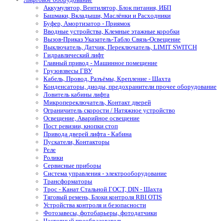
Аккумулятор, Вентилятор, Блок питания, ИБП
Башмаки, Вкладыши, Маслёнки и Расходники
Буфер, Амортизатор - Приямок
Вводные устройства, Клемные этажные коробки
Вызов-Приказ Указатель-Табло Связь-Освещение
Выключатель, Датчик, Переключатель, LIMIT SWITCH
Гидравлический лифт
Главный привод - Машинное помещение
Грузовзвесы ГВУ
Кабель, Провод, Разъёмы, Крепление - Шахта
Конденсаторы, диоды, предохранители прочее оборудование
Ловитель кабины лифта
Микропереключатель, Контакт дверей
Ограничитель скорости / Натяжное устройство
Освещение, Аварийное освещение
Пост ревизии, кнопки стоп
Привода дверей лифта - Кабина
Пускатели, Контакторы
Реле
Ролики
Сервисные приборы
Система управления - электрооборудование
Трансформаторы
Трос - Канат Стальной ГОСТ, DIN - Шахта
Тяговый ремень, Блоки контроля RBI OTIS
Устройства контроля и безопасности
Фотозавесы, фотобарьеры, фотодатчики
Частотный преобразователь