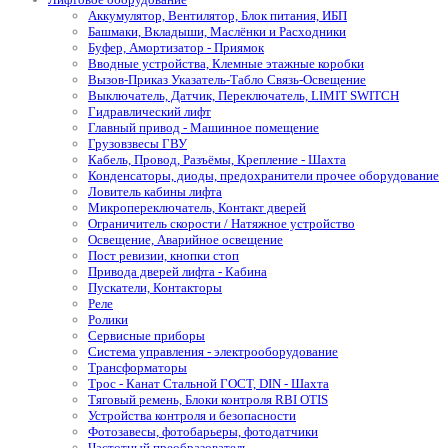
Аккумулятор, Вентилятор, Блок питания, ИБП
Башмаки, Вкладыши, Маслёнки и Расходники
Буфер, Амортизатор - Приямок
Вводные устройства, Клемные этажные коробки
Вызов-Приказ Указатель-Табло Связь-Освещение
Выключатель, Датчик, Переключатель, LIMIT SWITCH
Гидравлический лифт
Главный привод - Машинное помещение
Грузовзвесы ГВУ
Кабель, Провод, Разъёмы, Крепление - Шахта
Конденсаторы, диоды, предохранители прочее оборудование
Ловитель кабины лифта
Микропереключатель, Контакт дверей
Ограничитель скорости / Натяжное устройство
Освещение, Аварийное освещение
Пост ревизии, кнопки стоп
Привода дверей лифта - Кабина
Пускатели, Контакторы
Реле
Ролики
Сервисные приборы
Система управления - электрооборудование
Трансформаторы
Трос - Канат Стальной ГОСТ, DIN - Шахта
Тяговый ремень, Блоки контроля RBI OTIS
Устройства контроля и безопасности
Фотозавесы, фотобарьеры, фотодатчики
Частотный преобразователь