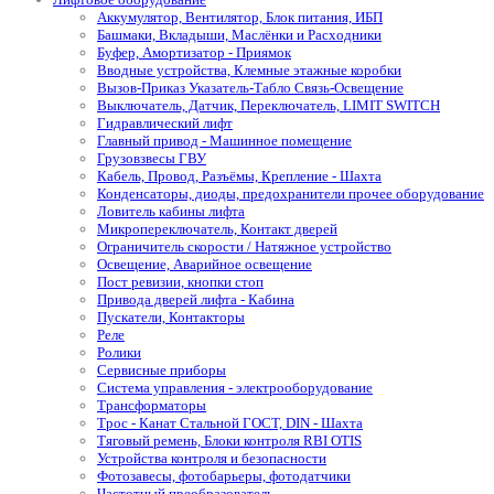
Аккумулятор, Вентилятор, Блок питания, ИБП
Башмаки, Вкладыши, Маслёнки и Расходники
Буфер, Амортизатор - Приямок
Вводные устройства, Клемные этажные коробки
Вызов-Приказ Указатель-Табло Связь-Освещение
Выключатель, Датчик, Переключатель, LIMIT SWITCH
Гидравлический лифт
Главный привод - Машинное помещение
Грузовзвесы ГВУ
Кабель, Провод, Разъёмы, Крепление - Шахта
Конденсаторы, диоды, предохранители прочее оборудование
Ловитель кабины лифта
Микропереключатель, Контакт дверей
Ограничитель скорости / Натяжное устройство
Освещение, Аварийное освещение
Пост ревизии, кнопки стоп
Привода дверей лифта - Кабина
Пускатели, Контакторы
Реле
Ролики
Сервисные приборы
Система управления - электрооборудование
Трансформаторы
Трос - Канат Стальной ГОСТ, DIN - Шахта
Тяговый ремень, Блоки контроля RBI OTIS
Устройства контроля и безопасности
Фотозавесы, фотобарьеры, фотодатчики
Частотный преобразователь