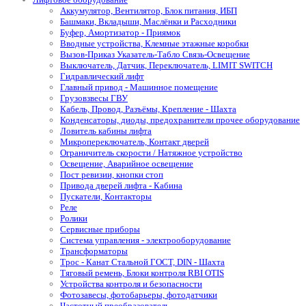
Аккумулятор, Вентилятор, Блок питания, ИБП
Башмаки, Вкладыши, Маслёнки и Расходники
Буфер, Амортизатор - Приямок
Вводные устройства, Клемные этажные коробки
Вызов-Приказ Указатель-Табло Связь-Освещение
Выключатель, Датчик, Переключатель, LIMIT SWITCH
Гидравлический лифт
Главный привод - Машинное помещение
Грузовзвесы ГВУ
Кабель, Провод, Разъёмы, Крепление - Шахта
Конденсаторы, диоды, предохранители прочее оборудование
Ловитель кабины лифта
Микропереключатель, Контакт дверей
Ограничитель скорости / Натяжное устройство
Освещение, Аварийное освещение
Пост ревизии, кнопки стоп
Привода дверей лифта - Кабина
Пускатели, Контакторы
Реле
Ролики
Сервисные приборы
Система управления - электрооборудование
Трансформаторы
Трос - Канат Стальной ГОСТ, DIN - Шахта
Тяговый ремень, Блоки контроля RBI OTIS
Устройства контроля и безопасности
Фотозавесы, фотобарьеры, фотодатчики
Частотный преобразователь