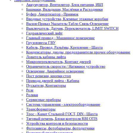
Аккумулятор, Вентилятор, Блок питания, ИБП
Башмаки, Вкладыши, Маслёнки и Расходники
Буфер, Амортизатор - Приямок
Вводные устройства, Клемные этажные коробки
Вызов-Приказ Указатель-Табло Связь-Освещение
Выключатель, Датчик, Переключатель, LIMIT SWITCH
Гидравлический лифт
Главный привод - Машинное помещение
Грузовзвесы ГВУ
Кабель, Провод, Разъёмы, Крепление - Шахта
Конденсаторы, диоды, предохранители прочее оборудование
Ловитель кабины лифта
Микропереключатель, Контакт дверей
Ограничитель скорости / Натяжное устройство
Освещение, Аварийное освещение
Пост ревизии, кнопки стоп
Привода дверей лифта - Кабина
Пускатели, Контакторы
Реле
Ролики
Сервисные приборы
Система управления - электрооборудование
Трансформаторы
Трос - Канат Стальной ГОСТ, DIN - Шахта
Тяговый ремень, Блоки контроля RBI OTIS
Устройства контроля и безопасности
Фотозавесы, фотобарьеры, фотодатчики
Частотный преобразователь