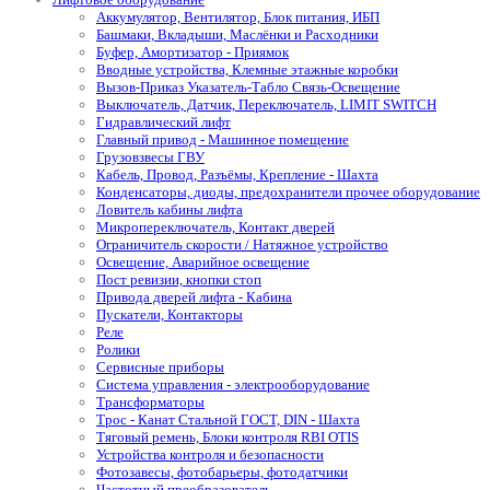
Аккумулятор, Вентилятор, Блок питания, ИБП
Башмаки, Вкладыши, Маслёнки и Расходники
Буфер, Амортизатор - Приямок
Вводные устройства, Клемные этажные коробки
Вызов-Приказ Указатель-Табло Связь-Освещение
Выключатель, Датчик, Переключатель, LIMIT SWITCH
Гидравлический лифт
Главный привод - Машинное помещение
Грузовзвесы ГВУ
Кабель, Провод, Разъёмы, Крепление - Шахта
Конденсаторы, диоды, предохранители прочее оборудование
Ловитель кабины лифта
Микропереключатель, Контакт дверей
Ограничитель скорости / Натяжное устройство
Освещение, Аварийное освещение
Пост ревизии, кнопки стоп
Привода дверей лифта - Кабина
Пускатели, Контакторы
Реле
Ролики
Сервисные приборы
Система управления - электрооборудование
Трансформаторы
Трос - Канат Стальной ГОСТ, DIN - Шахта
Тяговый ремень, Блоки контроля RBI OTIS
Устройства контроля и безопасности
Фотозавесы, фотобарьеры, фотодатчики
Частотный преобразователь