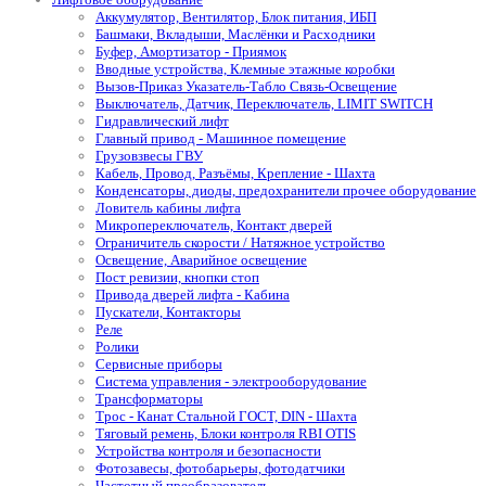
Аккумулятор, Вентилятор, Блок питания, ИБП
Башмаки, Вкладыши, Маслёнки и Расходники
Буфер, Амортизатор - Приямок
Вводные устройства, Клемные этажные коробки
Вызов-Приказ Указатель-Табло Связь-Освещение
Выключатель, Датчик, Переключатель, LIMIT SWITCH
Гидравлический лифт
Главный привод - Машинное помещение
Грузовзвесы ГВУ
Кабель, Провод, Разъёмы, Крепление - Шахта
Конденсаторы, диоды, предохранители прочее оборудование
Ловитель кабины лифта
Микропереключатель, Контакт дверей
Ограничитель скорости / Натяжное устройство
Освещение, Аварийное освещение
Пост ревизии, кнопки стоп
Привода дверей лифта - Кабина
Пускатели, Контакторы
Реле
Ролики
Сервисные приборы
Система управления - электрооборудование
Трансформаторы
Трос - Канат Стальной ГОСТ, DIN - Шахта
Тяговый ремень, Блоки контроля RBI OTIS
Устройства контроля и безопасности
Фотозавесы, фотобарьеры, фотодатчики
Частотный преобразователь