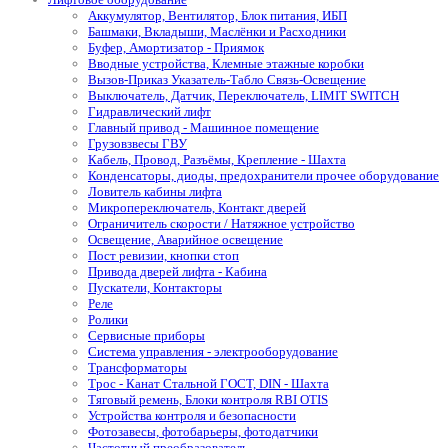
Аккумулятор, Вентилятор, Блок питания, ИБП
Башмаки, Вкладыши, Маслёнки и Расходники
Буфер, Амортизатор - Приямок
Вводные устройства, Клемные этажные коробки
Вызов-Приказ Указатель-Табло Связь-Освещение
Выключатель, Датчик, Переключатель, LIMIT SWITCH
Гидравлический лифт
Главный привод - Машинное помещение
Грузовзвесы ГВУ
Кабель, Провод, Разъёмы, Крепление - Шахта
Конденсаторы, диоды, предохранители прочее оборудование
Ловитель кабины лифта
Микропереключатель, Контакт дверей
Ограничитель скорости / Натяжное устройство
Освещение, Аварийное освещение
Пост ревизии, кнопки стоп
Привода дверей лифта - Кабина
Пускатели, Контакторы
Реле
Ролики
Сервисные приборы
Система управления - электрооборудование
Трансформаторы
Трос - Канат Стальной ГОСТ, DIN - Шахта
Тяговый ремень, Блоки контроля RBI OTIS
Устройства контроля и безопасности
Фотозавесы, фотобарьеры, фотодатчики
Частотный преобразователь