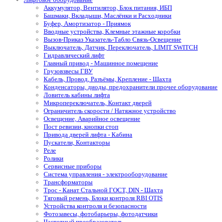
Аккумулятор, Вентилятор, Блок питания, ИБП
Башмаки, Вкладыши, Маслёнки и Расходники
Буфер, Амортизатор - Приямок
Вводные устройства, Клемные этажные коробки
Вызов-Приказ Указатель-Табло Связь-Освещение
Выключатель, Датчик, Переключатель, LIMIT SWITCH
Гидравлический лифт
Главный привод - Машинное помещение
Грузовзвесы ГВУ
Кабель, Провод, Разъёмы, Крепление - Шахта
Конденсаторы, диоды, предохранители прочее оборудование
Ловитель кабины лифта
Микропереключатель, Контакт дверей
Ограничитель скорости / Натяжное устройство
Освещение, Аварийное освещение
Пост ревизии, кнопки стоп
Привода дверей лифта - Кабина
Пускатели, Контакторы
Реле
Ролики
Сервисные приборы
Система управления - электрооборудование
Трансформаторы
Трос - Канат Стальной ГОСТ, DIN - Шахта
Тяговый ремень, Блоки контроля RBI OTIS
Устройства контроля и безопасности
Фотозавесы, фотобарьеры, фотодатчики
Частотный преобразователь