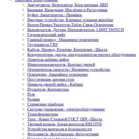
Аккумулятор, Вентилятор, Блок питания, ИБП
Башмаки, Вкладыши, Маслёнки и Расходники
Буфер, Амортизатор - Приямок
Вводные устройства, Клемные этажные коробки
Вызов-Приказ Указатель-Табло Связь-Освещение
Выключатель, Датчик, Переключатель, LIMIT SWITCH
Гидравлический лифт
Главный привод - Машинное помещение
Грузовзвесы ГВУ
Кабель, Провод, Разъёмы, Крепление - Шахта
Конденсаторы, диоды, предохранители прочее оборудование
Ловитель кабины лифта
Микропереключатель, Контакт дверей
Ограничитель скорости / Натяжное устройство
Освещение, Аварийное освещение
Пост ревизии, кнопки стоп
Привода дверей лифта - Кабина
Пускатели, Контакторы
Реле
Ролики
Сервисные приборы
Система управления - электрооборудование
Трансформаторы
Трос - Канат Стальной ГОСТ, DIN - Шахта
Тяговый ремень, Блоки контроля RBI OTIS
Устройства контроля и безопасности
Фотозавесы, фотобарьеры, фотодатчики
Частотный преобразователь