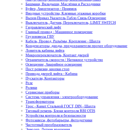
Башмаки, Вкладыши, Маслёнки и Расходники
Буфер, Амортизатор - Приямок
Вводные устройства, Клемные этажные коробки
Вызов-Приказ Указатель-Табло Связь-Освещение
Выключатель, Датчик, Переключатель, LIMIT SWITCH
Гидравлический лифт
Главный привод - Машинное помещение
Грузовзвесы ГВУ
Кабель, Провод, Разъёмы, Крепление - Шахта
Конденсаторы, диоды, предохранители прочее оборудование
Ловитель кабины лифта
Микропереключатель, Контакт дверей
Ограничитель скорости / Натяжное устройство
Освещение, Аварийное освещение
Пост ревизии, кнопки стоп
Привода дверей лифта - Кабина
Пускатели, Контакторы
Реле
Ролики
Сервисные приборы
Система управления - электрооборудование
Трансформаторы
Трос - Канат Стальной ГОСТ, DIN - Шахта
Тяговый ремень, Блоки контроля RBI OTIS
Устройства контроля и безопасности
Фотозавесы, фотобарьеры, фотодатчики
Частотный преобразователь
Энкодер, Датчик вращения