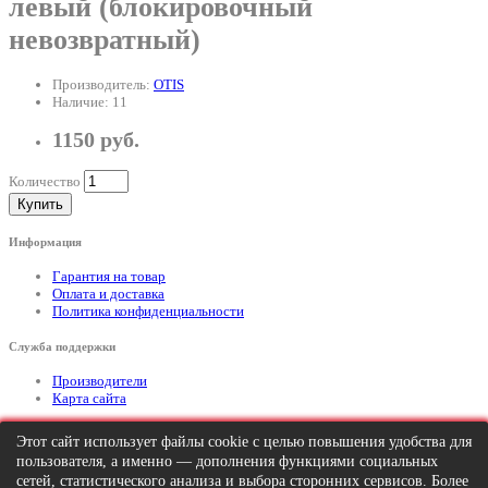
левый (блокировочный
невозвратный)
Производитель:
OTIS
Наличие: 11
1150 руб.
Количество
Купить
Информация
Гарантия на товар
Оплата и доставка
Политика конфиденциальности
Служба поддержки
Производители
Карта сайта
Дополнительно
Этот сайт использует файлы cookie с целью повышения удобства для
пользователя, а именно — дополнения функциями социальных
Тел: +7 (495) 646-82-95
mailto:info@apexx.ru
сетей, статистического анализа и выбора сторонних сервисов. Более