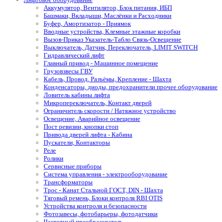
Аккумулятор, Вентилятор, Блок питания, ИБП
Башмаки, Вкладыши, Маслёнки и Расходники
Буфер, Амортизатор - Приямок
Вводные устройства, Клемные этажные коробки
Вызов-Приказ Указатель-Табло Связь-Освещение
Выключатель, Датчик, Переключатель, LIMIT SWITCH
Гидравлический лифт
Главный привод - Машинное помещение
Грузовзвесы ГВУ
Кабель, Провод, Разъёмы, Крепление - Шахта
Конденсаторы, диоды, предохранители прочее оборудование
Ловитель кабины лифта
Микропереключатель, Контакт дверей
Ограничитель скорости / Натяжное устройство
Освещение, Аварийное освещение
Пост ревизии, кнопки стоп
Привода дверей лифта - Кабина
Пускатели, Контакторы
Реле
Ролики
Сервисные приборы
Система управления - электрооборудование
Трансформаторы
Трос - Канат Стальной ГОСТ, DIN - Шахта
Тяговый ремень, Блоки контроля RBI OTIS
Устройства контроля и безопасности
Фотозавесы, фотобарьеры, фотодатчики
Частотный преобразователь