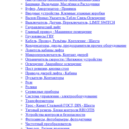
Башмаки, Вкладыши, Маслёнки и Расходники
Буфер, Амортизатор - Приямок
Вводные устройства, Клемные этажные коробки
Вызов-Приказ Указатель-Табло Связь-Освещение
Выключатель, Датчик, Переключатель, LIMIT SWITCH
Гидравлический лифт
Главный привод - Машинное помещение
Грузовзвесы ГВУ
Кабель, Провод, Разъёмы, Крепление - Шахта
Конденсаторы, диоды, предохранители прочее оборудование
Ловитель кабины лифта
Микропереключатель, Контакт дверей
Ограничитель скорости / Натяжное устройство
Освещение, Аварийное освещение
Пост ревизии, кнопки стоп
Привода дверей лифта - Кабина
Пускатели, Контакторы
Реле
Ролики
Сервисные приборы
Система управления - электрооборудование
Трансформаторы
Трос - Канат Стальной ГОСТ, DIN - Шахта
Тяговый ремень, Блоки контроля RBI OTIS
Устройства контроля и безопасности
Фотозавесы, фотобарьеры, фотодатчики
Частотный преобразователь
Энкодер, Датчик вращения