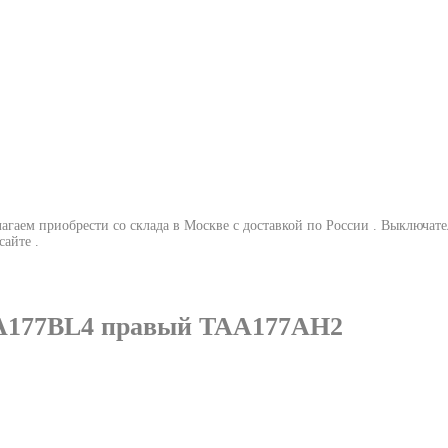
ем приобрести со склада в Москве с доставкой по России .
Выключате
айте .
A177BL4 правый TAA177AH2