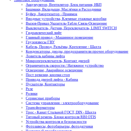
Аккумулятор, Вентилятор, Блок питания, ИБП
Башмаки, Вкладыши, Маслёнки и Расходники
Буфер, Амортизатор - Приямок
Вводные устройства, Клемные этажные коробки
Вызов-Приказ Указатель-Табло Связь-Освещение
Выключатель, Датчик, Переключатель, LIMIT SWITCH
Гидравлический лифт
Главный привод - Машинное помещение
Грузовзвесы ГВУ
Кабель, Провод, Разъёмы, Крепление - Шахта
Конденсаторы, диоды, предохранители прочее оборудование
Ловитель кабины лифта
Микропереключатель, Контакт дверей
Ограничитель скорости / Натяжное устройство
Освещение, Аварийное освещение
Пост ревизии, кнопки стоп
Привода дверей лифта - Кабина
Пускатели, Контакторы
Реле
Ролики
Сервисные приборы
Система управления - электрооборудование
Трансформаторы
Трос - Канат Стальной ГОСТ, DIN - Шахта
Тяговый ремень, Блоки контроля RBI OTIS
Устройства контроля и безопасности
Фотозавесы, фотобарьеры, фотодатчики
Частотный преобразователь