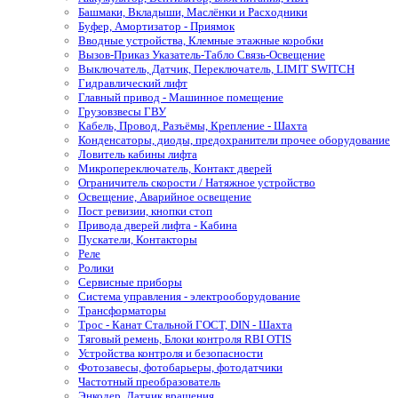
Башмаки, Вкладыши, Маслёнки и Расходники
Буфер, Амортизатор - Приямок
Вводные устройства, Клемные этажные коробки
Вызов-Приказ Указатель-Табло Связь-Освещение
Выключатель, Датчик, Переключатель, LIMIT SWITCH
Гидравлический лифт
Главный привод - Машинное помещение
Грузовзвесы ГВУ
Кабель, Провод, Разъёмы, Крепление - Шахта
Конденсаторы, диоды, предохранители прочее оборудование
Ловитель кабины лифта
Микропереключатель, Контакт дверей
Ограничитель скорости / Натяжное устройство
Освещение, Аварийное освещение
Пост ревизии, кнопки стоп
Привода дверей лифта - Кабина
Пускатели, Контакторы
Реле
Ролики
Сервисные приборы
Система управления - электрооборудование
Трансформаторы
Трос - Канат Стальной ГОСТ, DIN - Шахта
Тяговый ремень, Блоки контроля RBI OTIS
Устройства контроля и безопасности
Фотозавесы, фотобарьеры, фотодатчики
Частотный преобразователь
Энкодер, Датчик вращения